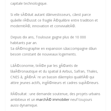
capitale technologique.
Si elle sÃ©duit autant dâinvestisseurs, câest parce
quâelle rÃ©ussit ce fragile Ã©quilibre entre tradition et
modernitÃ©, innovation et convivialitÃ©.
Depuis dix ans,
Toulouse gagne plus de 10 000
habitants par an
.
Sa dÃ©mographie en expansion sâaccompagne dâun
besoin constant de nouveaux logements.
LâÃ©conomie, tirÃ©e par les gÃ©ants de
lâaÃ©ronautique et du spatial â Airbus, Safran, Thales,
CNES â, gÃ©nÃ¨re un bassin dâemploi qualifiÃ© qui
attire jeunes actifs, ingÃ©nieurs et cadres supÃ©rieurs.
RÃ©sultat : une demande soutenue, des projets urbains
ambitieux et un
marchÃ© immobilier
neuf toujours
aussi dynamique.