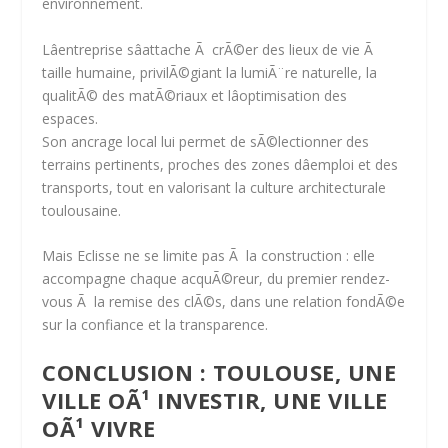
environnement.
Lâentreprise sâattache Ã crÃ©er des lieux de vie Ã
taille humaine, privilÃ©giant la
lumiÃ¨re naturelle
, la
qualitÃ© des matÃ©riaux
et lâ
optimisation des
espaces
.
Son ancrage local lui permet de
sÃ©lectionner des
terrains pertinents
, proches des zones dâemploi et des
transports, tout en valorisant la
culture architecturale
toulousaine
.
Mais Eclisse ne se limite pas Ã la construction : elle
accompagne chaque acquÃ©reur, du premier rendez-
vous Ã la remise des clÃ©s, dans une
relation fondÃ©e
sur la confiance et la transparence.
CONCLUSION : TOULOUSE, UNE
VILLE OÃ¹ INVESTIR, UNE VILLE
OÃ¹ VIVRE