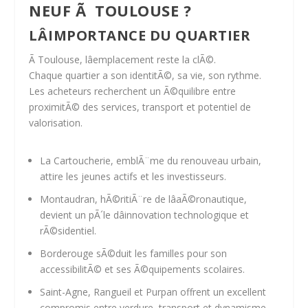
NEUF Ã TOULOUSE ?
LÂIMPORTANCE DU QUARTIER
Ã Toulouse, lâemplacement reste la clÃ©.
Chaque quartier a son identitÃ©, sa vie, son rythme.
Les acheteurs recherchent un Ã©quilibre entre
proximitÃ© des services, transport et potentiel de
valorisation.
La Cartoucherie
, emblÃ¨me du renouveau urbain,
attire les jeunes actifs et les investisseurs.
Montaudran
, hÃ©ritiÃ¨re de lâaÃ©ronautique,
devient un pÃ´le dâinnovation technologique et
rÃ©sidentiel.
Borderouge
sÃ©duit les familles pour son
accessibilitÃ© et ses Ã©quipements scolaires.
Saint-Agne, Rangueil et Purpan
offrent un excellent
compromis entre verdure, transport et dynamisme.