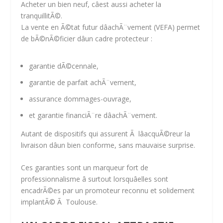
Acheter un bien neuf, câest aussi acheter la
tranquillitÃ©.
La
vente en Ã©tat futur dâachÃ¨vement (VEFA)
permet
de bÃ©nÃ©ficier dâun cadre protecteur :
garantie dÃ©cennale
,
garantie de parfait achÃ¨vement
,
assurance dommages-ouvrage
,
et
garantie financiÃ¨re dâachÃ¨vement
.
Autant de dispositifs qui assurent Ã lâacquÃ©reur la
livraison dâun bien conforme, sans mauvaise surprise.
Ces garanties sont un marqueur fort de
professionnalisme â surtout lorsquâelles sont
encadrÃ©es par un promoteur reconnu et solidement
implantÃ© Ã Toulouse.