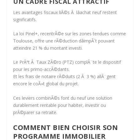
UN CADRE FISCAL ATTRACTIF
Les avantages fiscaux liÃ©s Ã lâachat neuf restent
significatifs.
La
loi Pinel+
, recentrÃ©e sur les zones tendues comme
Toulouse, offre une rÃ©duction dâimpÃ´t pouvant
atteindre
21 % du montant investi
.
Le
PrÃªt Ã Taux ZÃ©ro (PTZ)
complÃ¨te le dispositif
pour les primo-accÃ©dants.
Et les
frais de notaire rÃ©duits
(2 Ã 3 %) allÃ¨gent
encore le coÃ»t global du projet.
Ces leviers combinÃ©s font du neuf
une solution
durablement rentable
pour habiter, investir ou
prÃ©parer sa retraite.
COMMENT BIEN CHOISIR SON
PROGRAMME IMMOBILIER