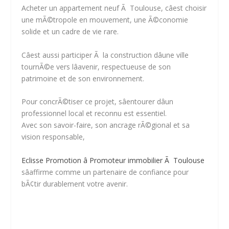
Acheter un appartement neuf Ã Toulouse, câest choisir
une mÃ©tropole en mouvement, une Ã©conomie
solide et un cadre de vie rare.
Câest aussi participer Ã la construction dâune ville
tournÃ©e vers lâavenir, respectueuse de son
patrimoine et de son environnement.
Pour concrÃ©tiser ce projet,
sâentourer dâun
professionnel local et reconnu est essentiel.
Avec son savoir-faire, son ancrage rÃ©gional et sa
vision responsable,
Eclisse Promotion â Promoteur immobilier Ã Toulouse
sâaffirme comme un partenaire de confiance pour
bÃ¢tir durablement votre avenir.