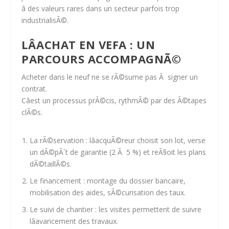
â des valeurs rares dans un secteur parfois trop
industrialisÃ©.
LÂACHAT EN VEFA : UN
PARCOURS ACCOMPAGNÃ©
Acheter dans le neuf ne se rÃ©sume pas Ã signer un
contrat.
Câest un processus prÃ©cis, rythmÃ© par des Ã©tapes
clÃ©s.
La rÃ©servation
: lâacquÃ©reur choisit son lot, verse
un dÃ©pÃ´t de garantie (2 Ã 5 %) et reÃ§oit les plans
dÃ©taillÃ©s.
Le financement
: montage du dossier bancaire,
mobilisation des aides, sÃ©curisation des taux.
Le suivi de chantier
: les visites permettent de suivre
lâavancement des travaux.