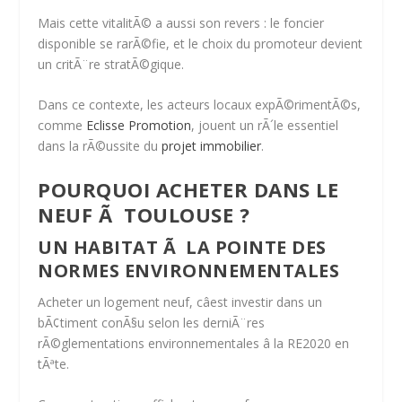
Mais cette vitalitÃ© a aussi son revers :
le foncier
disponible se rarÃ©fie
, et le choix du promoteur devient
un critÃ¨re stratÃ©gique.
Dans ce contexte, les acteurs locaux expÃ©rimentÃ©s,
comme
Eclisse Promotion
, jouent un rÃ´le essentiel
dans la rÃ©ussite du
projet immobilier
.
POURQUOI ACHETER DANS LE
NEUF Ã TOULOUSE ?
UN HABITAT Ã LA POINTE DES
NORMES ENVIRONNEMENTALES
Acheter un logement neuf, câest investir dans un
bÃ¢timent conÃ§u selon les derniÃ¨res
rÃ©glementations environnementales â la
RE2020
en
tÃªte.