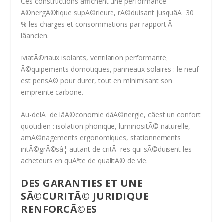
Ces constructions affichent une
performance
Ã©nergÃ©tique supÃ©rieure
, rÃ©duisant jusquâÃ
30
% les charges et consommations
par rapport Ã
lâancien.
MatÃ©riaux isolants, ventilation performante,
Ã©quipements domotiques, panneaux solaires : le neuf
est pensÃ© pour durer, tout en minimisant son
empreinte carbone.
Au-delÃ de lâÃ©conomie dâÃ©nergie, câest un confort
quotidien : isolation phonique, luminositÃ© naturelle,
amÃ©nagements ergonomiques, stationnements
intÃ©grÃ©sâ¦ autant de critÃ¨res qui sÃ©duisent les
acheteurs en quÃªte de qualitÃ© de vie.
DES GARANTIES ET UNE
SÃ©CURITÃ© JURIDIQUE
RENFORCÃ©ES