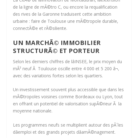
de la
ligne de mÃ©tro C
, ou encore la requalification
des
rives de la Garonne
traduisent cette ambition
urbaine : faire de Toulouse une mÃ©tropole durable,
connectÃ©e et rÃ©siliente.
UN MARCHÃ© IMMOBILIER
STRUCTURÃ© ET PORTEUR
Selon les derniers chiffres de lâINSEE, le prix moyen du
mÂ² neuf Ã Toulouse oscille entre
4 000 et 5 200 â¬
,
avec des variations fortes selon les quartiers.
Un investissement souvent plus accessible que dans les
mÃ©tropoles voisines comme Bordeaux ou Lyon, tout
en offrant un
potentiel de valorisation supÃ©rieur Ã la
moyenne nationale
.
Les programmes neufs se multiplient autour des pÃ´les
dâemploi et des grands projets dâamÃ©nagement.