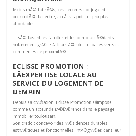
Moins mÃ©diatisÃ©s, ces secteurs conjuguent
proximitÃ© du centre
,
accÃ¨s rapide
, et
prix plus
abordables
.
ils sÃ©duisent les familles et les primo-accÃ©dants,
notamment grÃ¢ce Ã leurs
Ã©coles, espaces verts et
commerces de proximitÃ©
.
ECLISSE PROMOTION :
LÂEXPERTISE LOCALE AU
SERVICE DU LOGEMENT DE
DEMAIN
Depuis sa crÃ©ation,
Eclisse Promotion
sâimpose
comme un acteur de rÃ©fÃ©rence dans le paysage
immobilier toulousain.
Son credo :
concevoir des rÃ©sidences durables,
esthÃ©tiques et fonctionnelles
, intÃ©grÃ©es dans leur