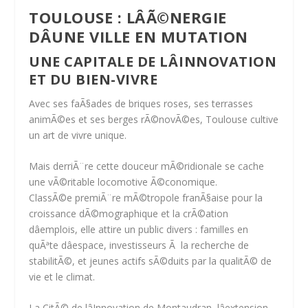
TOULOUSE : LÂÃ©NERGIE
DÂUNE VILLE EN MUTATION
UNE CAPITALE DE LÂINNOVATION
ET DU BIEN-VIVRE
Avec ses faÃ§ades de briques roses, ses terrasses
animÃ©es et ses berges rÃ©novÃ©es, Toulouse cultive
un art de vivre unique.
Mais derriÃ¨re cette douceur mÃ©ridionale se cache
une vÃ©ritable locomotive Ã©conomique.
ClassÃ©e
premiÃ¨re mÃ©tropole franÃ§aise pour la
croissance dÃ©mographique et la crÃ©ation
dâemplois
, elle attire un public divers : familles en
quÃªte dâespace, investisseurs Ã la recherche de
stabilitÃ©, et jeunes actifs sÃ©duits par la qualitÃ© de
vie et le climat.
La
CitÃ© de lâInnovation de Montaudran
, lâextension