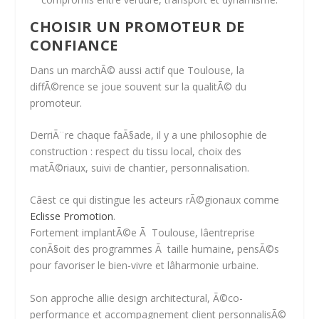
CHOISIR UN PROMOTEUR DE
CONFIANCE
Dans un marchÃ© aussi actif que Toulouse, la
diffÃ©rence se joue souvent sur
la qualitÃ© du
promoteur
.
DerriÃ¨re chaque faÃ§ade, il y a une philosophie de
construction : respect du tissu local, choix des
matÃ©riaux, suivi de chantier, personnalisation.
Câest ce qui distingue les acteurs rÃ©gionaux comme
Eclisse Promotion
.
Fortement implantÃ©e Ã Toulouse, lâentreprise
conÃ§oit des programmes Ã
taille humaine
, pensÃ©s
pour
favoriser le bien-vivre et lâharmonie urbaine
.
Son approche allie
design architectural
,
Ã©co-
performance
et
accompagnement client personnalisÃ©