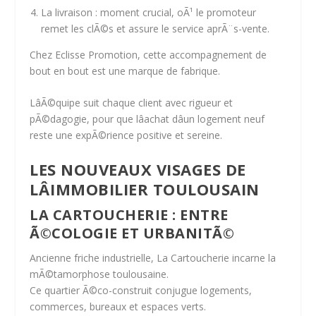
La livraison
: moment crucial, oÃ¹ le promoteur
remet les clÃ©s et assure le service aprÃ¨s-vente.
Chez Eclisse Promotion, cette
accompagnement de
bout en bout
est une marque de fabrique.
LâÃ©quipe suit chaque client avec rigueur et
pÃ©dagogie, pour que lâachat dâun logement neuf
reste une
expÃ©rience positive et sereine.
LES NOUVEAUX VISAGES DE
LÂIMMOBILIER TOULOUSAIN
LA CARTOUCHERIE : ENTRE
Ã©COLOGIE ET URBANITÃ©
Ancienne friche industrielle,
La Cartoucherie
incarne la
mÃ©tamorphose toulousaine.
Ce quartier Ã©co-construit conjugue logements,
commerces, bureaux et espaces verts.