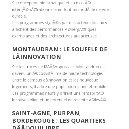
Sa conception bioclimatique et sa mixitÃ©
intergÃ©nÃ©rationnelle en font un modÃ¨le de
ville
durable
.
Les programmes signÃ©s par des acteurs locaux y
affichent des performances Ã©nergÃ©tiques
exemplaires et des architectures audacieuses.
MONTAUDRAN : LE SOUFFLE DE
LÂINNOVATION
Sur les traces de lâAÃ©ropostale, Montaudran est
devenu un
Ã©cosystÃ¨me de haute technologie
.
Entre le campus dâinnovation et les nouveaux
logements, il attire une population jeune et mobile.
Les programmes neufs y offrent une
rentabilitÃ©
locative solide
et un
potentiel de revente Ã©levÃ©
.
SAINT-AGNE, PURPAN,
BORDEROUGE : LES QUARTIERS
DÂÃ©QUILIBRE