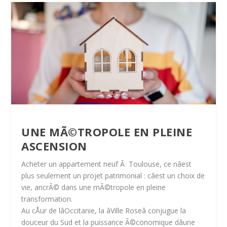
UNE MÃ©TROPOLE EN PLEINE
ASCENSION
Acheter un appartement neuf Ã Toulouse, ce nâest
plus seulement un projet patrimonial : câest un choix de
vie, ancrÃ© dans une mÃ©tropole en pleine
transformation.
Au cÅur de lâOccitanie, la âVille Roseâ conjugue la
douceur du Sud et la puissance Ã©conomique dâune